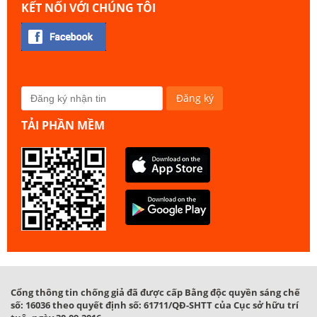
KẾT NỐI VỚI CHÚNG TÔI
TẢI PHẦN MỀM
Cổng thông tin chống giả đã được cấp Bằng độc quyền sáng chế
số: 16036 theo quyết định số: 61711/QĐ-SHTT của Cục sở hữu trí