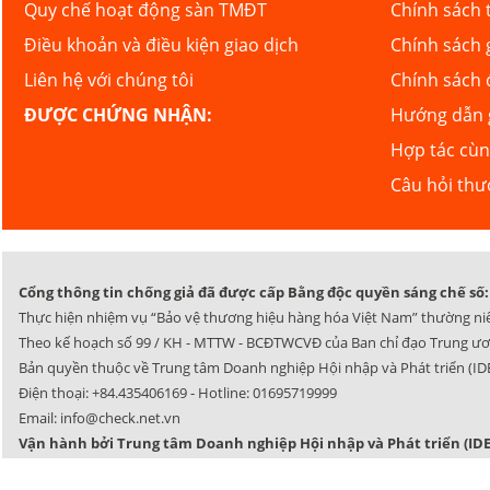
Quy chế hoạt động sàn TMĐT
Chính sách 
Điều khoản và điều kiện giao dịch
Chính sách 
Liên hệ với chúng tôi
Chính sách 
ĐƯỢC CHỨNG NHẬN:
Hướng dẫn g
Hợp tác cù
Câu hỏi th
Cổng thông tin chống giả đã được cấp Bằng độc quyền sáng chế số: 
Thực hiện nhiệm vụ “Bảo vệ thương hiệu hàng hóa Việt Nam” thường ni
Theo kế hoạch số 99 / KH - MTTW - BCĐTWCVĐ của Ban chỉ đạo Trung ươ
Bản quyền thuộc về Trung tâm Doanh nghiệp Hội nhập và Phát triển (IDE
Điện thoại:
+84.435406169
- Hotline:
01695719999
Email:
info@check.net.vn
Vận hành bởi Trung tâm Doanh nghiệp Hội nhập và Phát triển (IDE