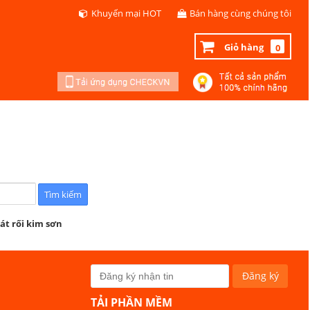
Khuyến mại HOT
Bán hàng cùng chúng tôi
Giỏ hàng
0
át rối kim sơn
TẢI PHẦN MỀM