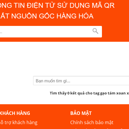
Tìm thấy 0 kết quả cho tag gạo tám xoan x
 KHÁCH HÀNG
BẢO MẬT
ỗ trợ khách hàng
Chính sách bảo mật