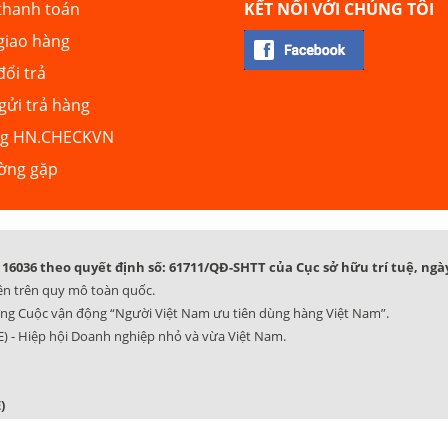
thanh toán
KẾT NỐI VỚI CHÚNG TÔI
giao hàng
đổi trả
ửi trả hàng
ng HN.CHECKVN
ường gặp
16036 theo quyết định số: 61711/QĐ-SHTT của Cục sở hữu trí tuệ, ngày
ên trên quy mô toàn quốc.
ng Cuộc vận động “Người Việt Nam ưu tiên dùng hàng Việt Nam”.
) - Hiệp hội Doanh nghiệp nhỏ và vừa Việt Nam.
)