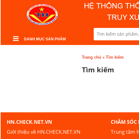
DANH MỤC SẢN PHẨM
Trang chủ
»
Tìm kiếm
Tìm kiếm
HN.CHECK.NET.VN
CHĂM SÓC
Giới thiệu về HN.CHECK.NET.VN
Trung tâm h