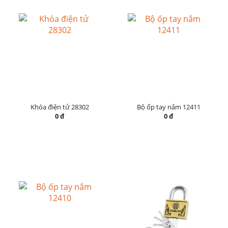
Khóa điện tử 28302
Bộ ốp tay nắm 12411
0 đ
0 đ