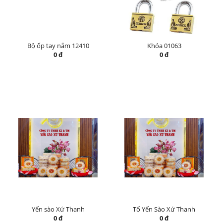
Bộ ốp tay nắm 12410
Khóa 01063
0 đ
0 đ
Yến sào Xứ Thanh
Tổ Yến Sào Xứ Thanh
0 đ
0 đ