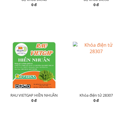
0 đ
0 đ
RAU VIETGAP HIỀN NHUẦN
Khóa điện tử 28307
0 đ
0 đ