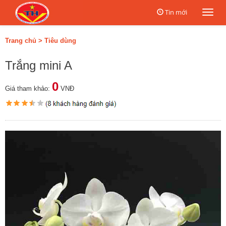
Tin mới
Togg
navi
Trang chủ
>
Tiêu dùng
Trắng mini A
0
Giá tham khảo:
VNĐ