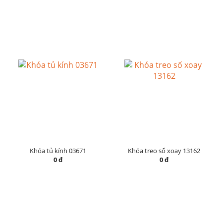
Khóa tủ kính 03671
Khóa treo số xoay 13162
0 đ
0 đ