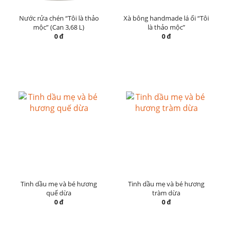
Nước rửa chén “Tôi là thảo
Xà bông handmade lá ổi “Tôi
mộc” (Can 3,68 L)
là thảo mộc”
0 đ
0 đ
Tinh dầu mẹ và bé hương
Tinh dầu mẹ và bé hương
quế dừa
tràm dừa
0 đ
0 đ