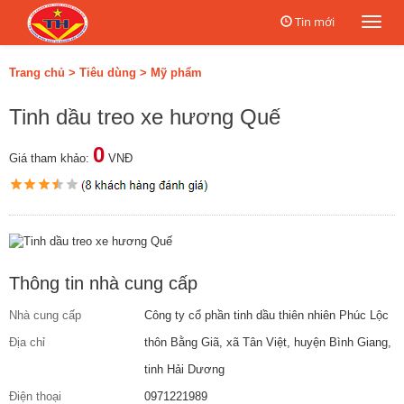
Tin mới
Togg
navi
Trang chủ
>
Tiêu dùng
>
Mỹ phẩm
Tinh dầu treo xe hương Quế
0
Giá tham khảo:
VNĐ
Thông tin nhà cung cấp
Nhà cung cấp
Công ty cổ phần tinh dầu thiên nhiên Phúc Lộc
Địa chỉ
thôn Bằng Giã, xã Tân Việt, huyện Bình Giang,
tinh Hải Dương
Điện thoại
0971221989