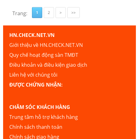
Trang:
1
2
>
>>
HN.CHECK.NET.VN
Giới thiệu về HN.CHECK.NET.VN
Quy chế hoạt động sàn TMĐT
Điều khoản và điều kiện giao dịch
Liên hệ với chúng tôi
ĐƯỢC CHỨNG NHẬN:
CHĂM SÓC KHÁCH HÀNG
Trung tâm hỗ trợ khách hàng
Chính sách thanh toán
Chính sách giao hàng