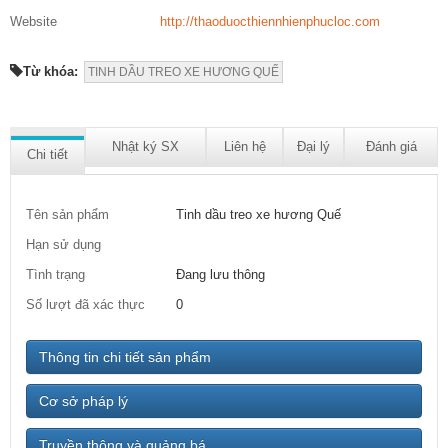
Website
http://thaoduocthiennhienphucloc.com
Từ khóa:
TINH DẦU TREO XE HƯƠNG QUẾ
Nhật ký SX
Liên hệ
Đại lý
Đánh giá
Chi tiết
Tên sản phẩm
Tinh dầu treo xe hương Quế
Hạn sử dụng
Tình trạng
Đang lưu thông
Số lượt đã xác thực
0
Thông tin chi tiết sản phẩm
Cơ sở pháp lý
Truyền thông và quảng bá