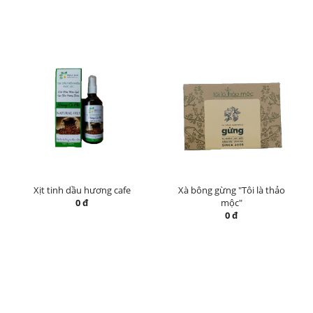
Xịt tinh dầu hương cafe
Xà bông gừng "Tôi là thảo
0 đ
mộc"
0 đ