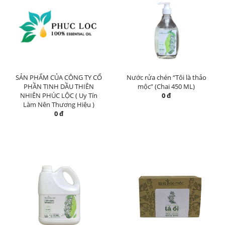
SẢN PHẨM CỦA CÔNG TY CỔ
Nước rửa chén “Tôi là thảo
PHẦN TINH DẦU THIÊN
mộc” (Chai 450 ML)
NHIÊN PHÚC LỘC ( Uy Tín
0 đ
Làm Nên Thương Hiệu )
0 đ