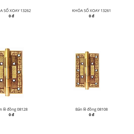
A SỐ XOAY 13262
KHÓA SỐ XOAY 13261
0 đ
0 đ
n lề đồng 08128
Bản lề đồng 08108
0 đ
0 đ