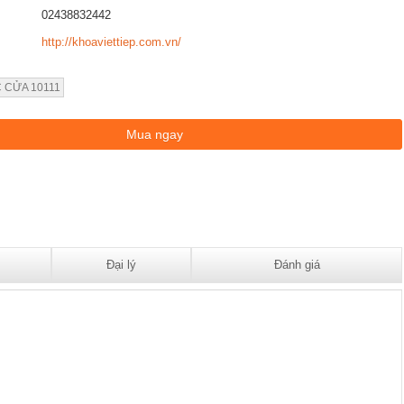
02438832442
http://khoaviettiep.com.vn/
 CỬA 10111
Đại lý
Đánh giá