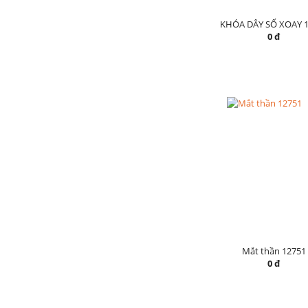
KHÓA DÂY SỐ XOAY 1
0 đ
Mắt thần 12751
0 đ