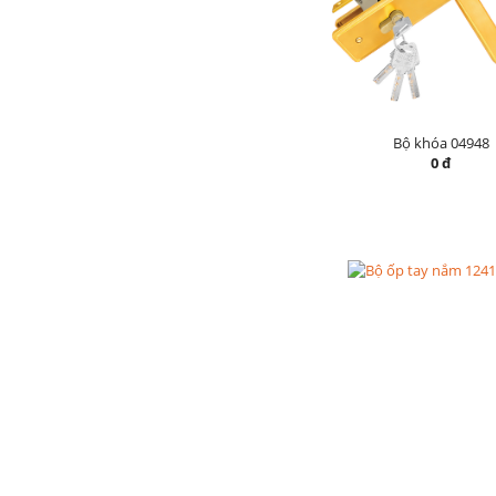
Bộ khóa 04948
0 đ