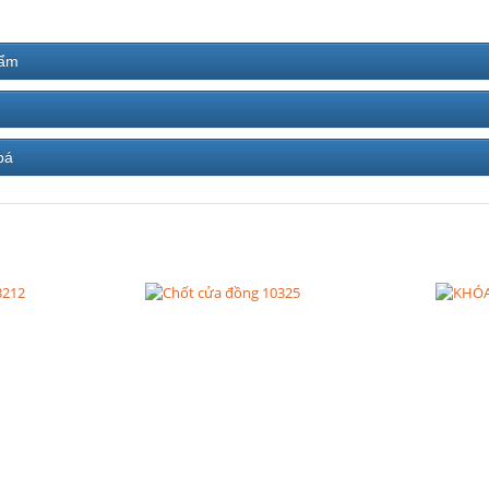
hẩm
bá