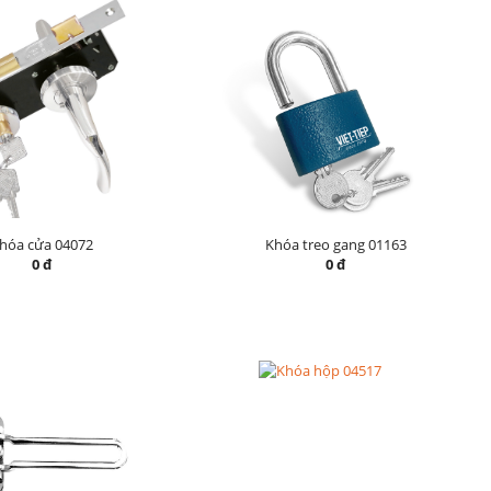
hóa cửa 04072
Khóa treo gang 01163
0 đ
0 đ