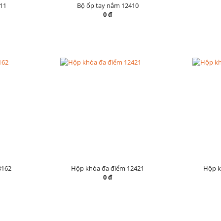
11
Bộ ốp tay nắm 12410
0 đ
3162
Hộp khóa đa điểm 12421
Hộp k
0 đ