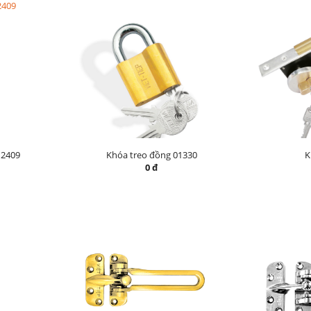
12409
Khóa treo đồng 01330
K
0 đ