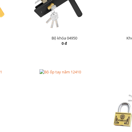
Bộ khóa 04950
Khó
0 đ