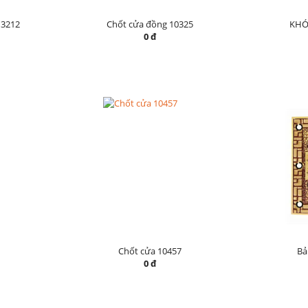
3212
Chốt cửa đồng 10325
KHÓ
0 đ
Chốt cửa 10457
Bả
0 đ