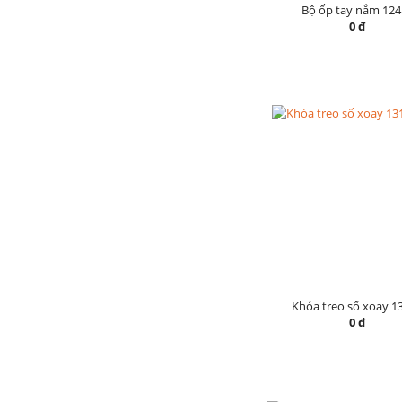
Bộ ốp tay nắm 124
0 đ
Khóa treo số xoay 1
0 đ