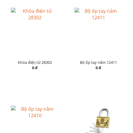
Khóa điện tử 28302
Bộ ốp tay nắm 12411
0 đ
0 đ