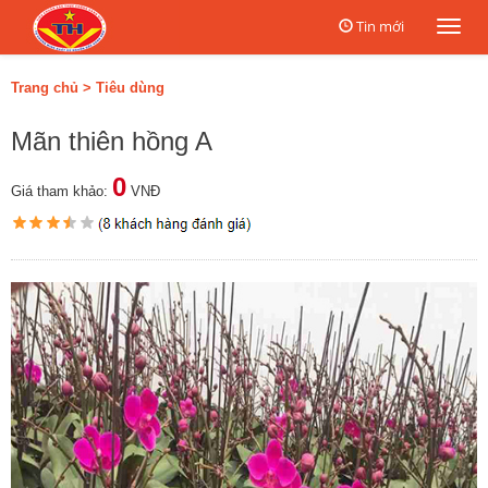
Tin mới
Togg
navi
Trang chủ
>
Tiêu dùng
Mãn thiên hồng A
0
Giá tham khảo:
VNĐ