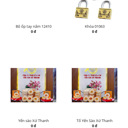
Bộ ốp tay nắm 12410
Khóa 01063
0 đ
0 đ
Yến sào Xứ Thanh
Tổ Yến Sào Xứ Thanh
0 đ
0 đ