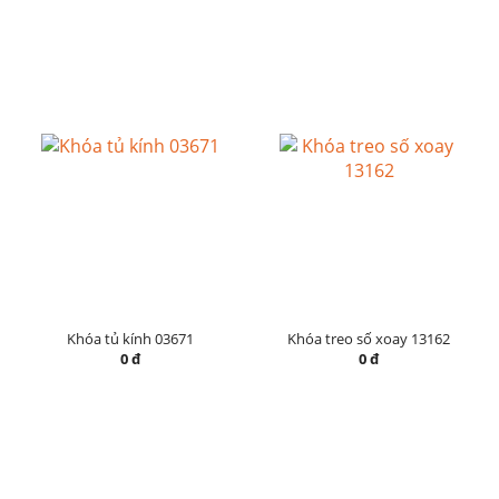
Khóa tủ kính 03671
Khóa treo số xoay 13162
0 đ
0 đ