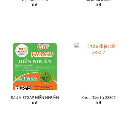
0 đ
0 đ
RAU VIETGAP HIỀN NHUẦN
Khóa điện tử 28307
0 đ
0 đ