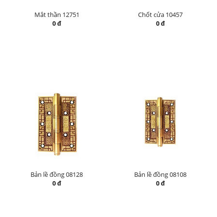
Mắt thần 12751
Chốt cửa 10457
0 đ
0 đ
Bản lề đồng 08128
Bản lề đồng 08108
0 đ
0 đ