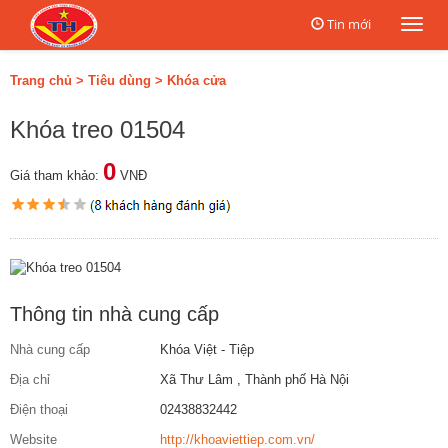
Tin mới
Togg
navi
Trang chủ
>
Tiêu dùng
>
Khóa cửa
Khóa treo 01504
0
Giá tham khảo:
VNĐ
Thông tin nhà cung cấp
Nhà cung cấp
Khóa Việt - Tiệp
Địa chỉ
Xã Thư Lâm , Thành phố Hà Nội
Điện thoại
02438832442
Website
http://khoaviettiep.com.vn/