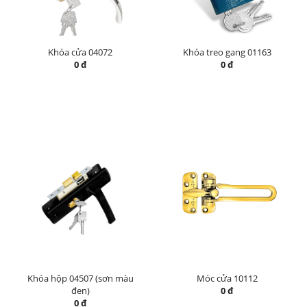
Khóa cửa 04072
Khóa treo gang 01163
0 đ
0 đ
Khóa hộp 04507 (sơn màu
Móc cửa 10112
đen)
0 đ
0 đ