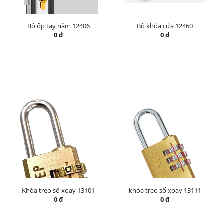
Bộ ốp tay nắm 12406
Bộ khóa cửa 12460
0 đ
0 đ
Khóa treo số xoay 13101
khóa treo số xoay 13111
0 đ
0 đ