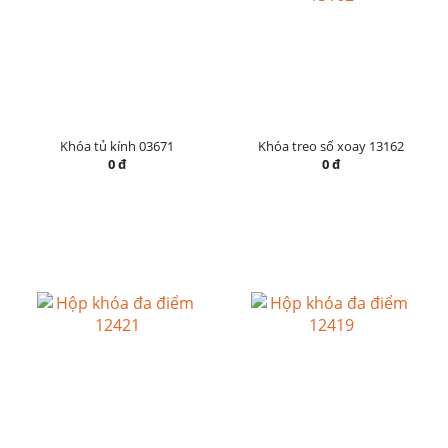
Khóa tủ kính 03671
Khóa treo số xoay 13162
0 đ
0 đ