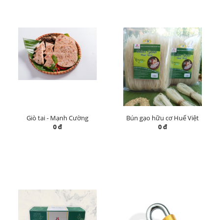
Giò tai - Mạnh Cường
Bún gạo hữu cơ Huế Việt
0 đ
0 đ