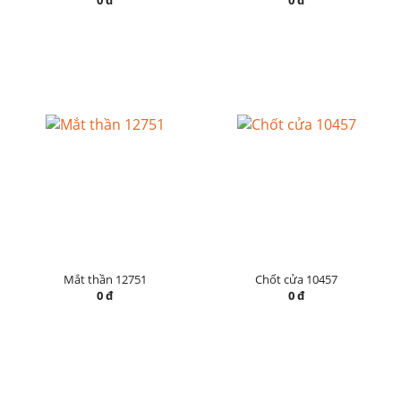
0 đ
0 đ
Mắt thần 12751
Chốt cửa 10457
0 đ
0 đ