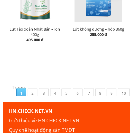
Lứt Tảo xoắn Nhật Bản – lon
Lứt không đường – hộp 360g
400g
255.000 đ
495.000 đ
Trang:
1
2
3
4
5
6
7
8
9
10
HN.CHECK.NET.VN
Giới thiệu về HN.CHECK.NET.VN
Quy chế hoạt động sàn TMĐT