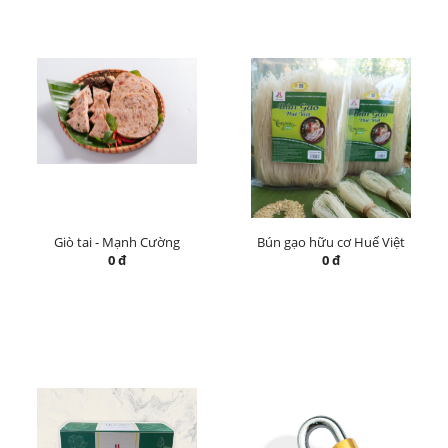
Giò tai - Mạnh Cường
Bún gạo hữu cơ Huế Việt
0 đ
0 đ