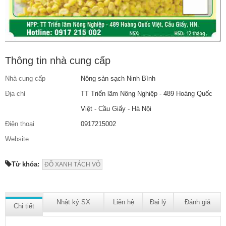
Thông tin nhà cung cấp
Nhà cung cấp
Nông sản sạch Ninh Bình
Địa chỉ
TT Triển lãm Nông Nghiệp - 489 Hoàng Quốc
Việt - Cầu Giấy - Hà Nội
Điện thoại
0917215002
Website
Từ khóa:
ĐỖ XANH TÁCH VỎ
Nhật ký SX
Liên hệ
Đại lý
Đánh giá
Chi tiết