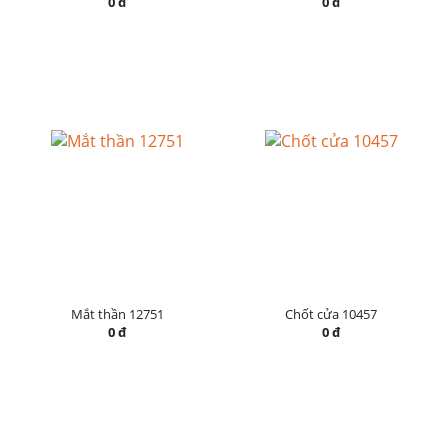
0 đ
0 đ
Mắt thần 12751
Chốt cửa 10457
0 đ
0 đ