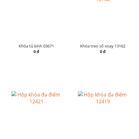
Khóa tủ kính 03671
Khóa treo số xoay 13162
0 đ
0 đ