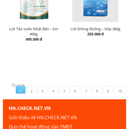
Lứt Tảo xoắn Nhật Bản – lon
Lứt không đường – hộp 360g
400g
255.000 đ
495.000 đ
Trang:
1
2
3
4
5
6
7
8
9
10
HN.CHECK.NET.VN
Giới thiệu về HN.CHECK.NET.VN
Quy chế hoạt động sàn TMĐT