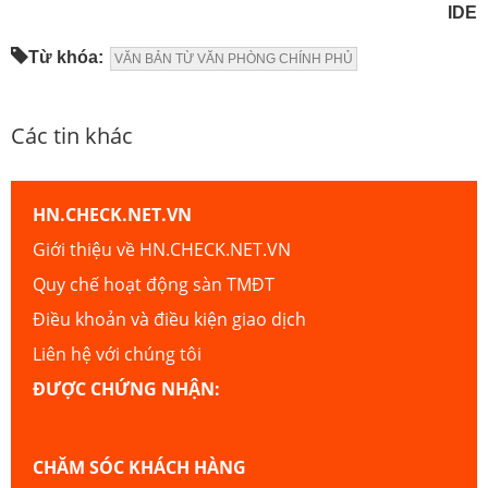
IDE
Từ khóa:
VĂN BẢN TỪ VĂN PHÒNG CHÍNH PHỦ
Các tin khác
HN.CHECK.NET.VN
Giới thiệu về HN.CHECK.NET.VN
Quy chế hoạt động sàn TMĐT
Điều khoản và điều kiện giao dịch
Liên hệ với chúng tôi
ĐƯỢC CHỨNG NHẬN:
CHĂM SÓC KHÁCH HÀNG