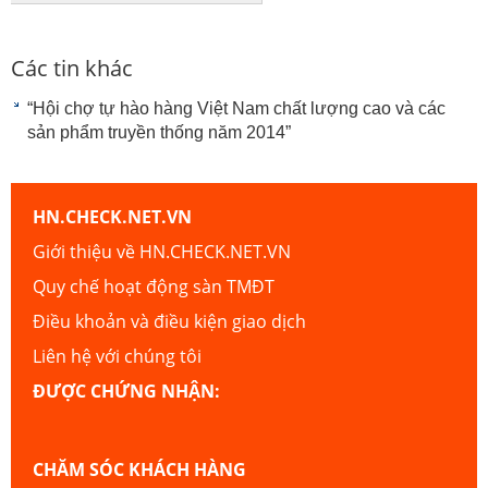
Các tin khác
“Hội chợ tự hào hàng Việt Nam chất lượng cao và các
sản phẩm truyền thống năm 2014”
HN.CHECK.NET.VN
Giới thiệu về HN.CHECK.NET.VN
Quy chế hoạt động sàn TMĐT
Điều khoản và điều kiện giao dịch
Liên hệ với chúng tôi
ĐƯỢC CHỨNG NHẬN:
CHĂM SÓC KHÁCH HÀNG