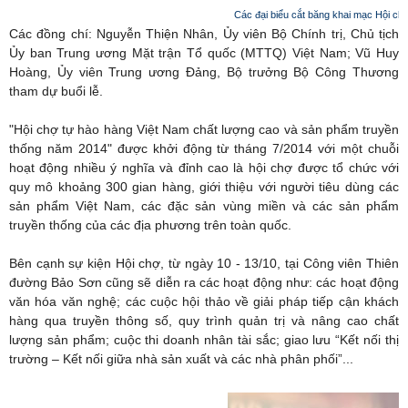
Các đại biểu cắt băng khai mạc Hội ch
Các đồng chí: Nguyễn Thiện Nhân, Ủy viên Bộ Chính trị, Chủ tịch
Ủy ban Trung ương Mặt trận Tổ quốc (MTTQ) Việt Nam; Vũ Huy
Hoàng, Ủy viên Trung ương Đảng, Bộ trưởng Bộ Công Thương
tham dự buổi lễ.
"Hội chợ tự hào hàng Việt Nam chất lượng cao và sản phẩm truyền
thống năm 2014" được khởi động từ tháng 7/2014 với một chuỗi
hoạt động nhiều ý nghĩa và đỉnh cao là hội chợ được tổ chức với
quy mô khoảng 300 gian hàng, giới thiệu với người tiêu dùng các
sản phẩm Việt Nam, các đặc sản vùng miền và các sản phẩm
truyền thống của các địa phương trên toàn quốc.
Bên cạnh sự kiện Hội chợ, từ ngày 10 - 13/10, tại Công viên Thiên
đường Bảo Sơn cũng sẽ diễn ra các hoạt động như: các hoạt động
văn hóa văn nghệ; các cuộc hội thảo về giải pháp tiếp cận khách
hàng qua truyền thông số, quy trình quản trị và nâng cao chất
lượng sản phẩm; cuộc thi doanh nhân tài sắc; giao lưu “Kết nối thị
trường – Kết nối giữa nhà sản xuất và các nhà phân phối”...