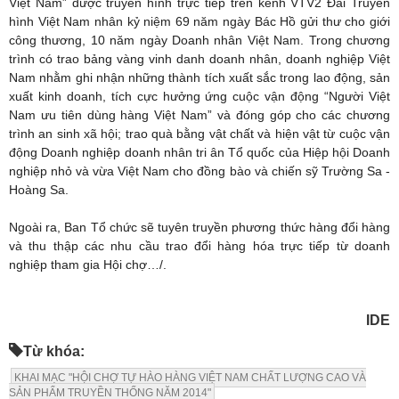
Việt Nam” được truyền hình trực tiếp trên kênh VTV2 Đài Truyền
hình Việt Nam nhân kỷ niệm 69 năm ngày Bác Hồ gửi thư cho giới
công thương, 10 năm ngày Doanh nhân Việt Nam. Trong chương
trình có trao bảng vàng vinh danh doanh nhân, doanh nghiệp Việt
Nam nhằm ghi nhận những thành tích xuất sắc trong lao động, sản
xuất kinh doanh, tích cực hưởng ứng cuộc vận động “Người Việt
Nam ưu tiên dùng hàng Việt Nam” và đóng góp cho các chương
trình an sinh xã hội; trao quà bằng vật chất và hiện vật từ cuộc vận
động Doanh nghiệp doanh nhân tri ân Tổ quốc của Hiệp hội Doanh
nghiệp nhỏ và vừa Việt Nam cho đồng bào và chiến sỹ Trường Sa -
Hoàng Sa.
Ngoài ra, Ban Tổ chức sẽ tuyên truyền phương thức hàng đổi hàng
và thu thập các nhu cầu trao đổi hàng hóa trực tiếp từ doanh
nghiệp tham gia Hội chợ…/.
IDE
Từ khóa:
KHAI MẠC "HỘI CHỢ TỰ HÀO HÀNG VIỆT NAM CHẤT LƯỢNG CAO VÀ
SẢN PHẨM TRUYỀN THỐNG NĂM 2014"