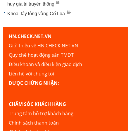
huy giá trị truyền thống
Khoai tây lòng vàng Cổ Loa
HN.CHECK.NET.VN
Giới thiệu về HN.CHECK.NET.VN
Quy chế hoạt động sàn TMĐT
Điều khoản và điều kiện giao dịch
Liên hệ với chúng tôi
ĐƯỢC CHỨNG NHẬN:
CHĂM SÓC KHÁCH HÀNG
Trung tâm hỗ trợ khách hàng
Chính sách thanh toán