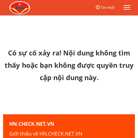
Tin mới
Togg
navi
Có sự cố xảy ra! Nội dung không tìm
thấy hoặc bạn không được quyền truy
cập nội dung này.
HN.CHECK.NET.VN
Giới thiệu về HN.CHECK.NET.VN