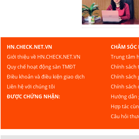
HN.CHECK.NET.VN
CHĂM SÓC
Giới thiệu về HN.CHECK.NET.VN
Trung tâm h
Quy chế hoạt động sàn TMĐT
Chính sách 
Điều khoản và điều kiện giao dịch
Chính sách 
Liên hệ với chúng tôi
Chính sách 
ĐƯỢC CHỨNG NHẬN:
Hướng dẫn g
Hợp tác cù
Câu hỏi th