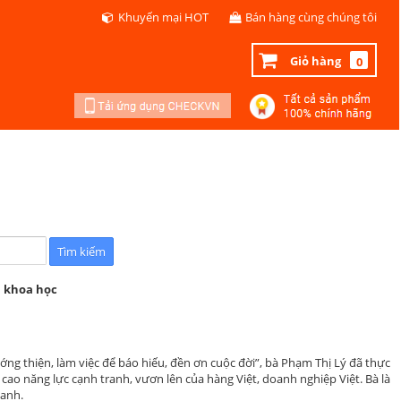
Khuyến mại HOT
Bán hàng cùng chúng tôi
Giỏ hàng
0
m khoa học
g thiện, làm việc để báo hiếu, đền ơn cuộc đời”, bà Phạm Thị Lý đã thực
o năng lực cạnh tranh, vươn lên của hàng Việt, doanh nghiệp Việt. Bà là
danh.