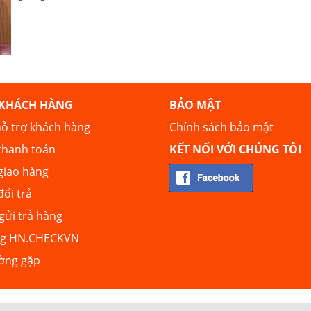
 KHÁCH HÀNG
BẢO MẬT
ỗ trợ khách hàng
Chính sách bảo mật
thanh toán
KẾT NỐI VỚI CHÚNG TÔI
giao hàng
đổi trả
ửi trả hàng
ng HN.CHECKVN
ường gặp