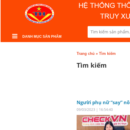
DANH MỤC SẢN PHẨM
Trang chủ
»
Tìm kiếm
Tìm kiếm
Người phụ nữ “say” nô
09/03/2023 | 16:54:40