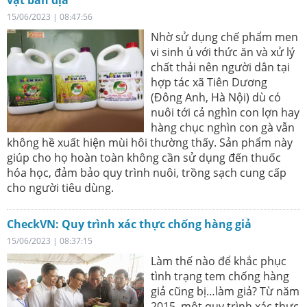
vật bản địa
15/06/2023 | 08:47:56
Nhờ sử dụng chế phẩm men
vi sinh ủ với thức ăn và xử lý
chất thải nên người dân tại
hợp tác xã Tiên Dương
(Đông Anh, Hà Nội) dù có
nuôi tới cả nghìn con lợn hay
hàng chục nghìn con gà vẫn
không hề xuất hiện mùi hôi thường thấy. Sản phẩm này
giúp cho họ hoàn toàn không cần sử dụng đến thuốc
hóa học, đảm bảo quy trình nuôi, trồng sạch cung cấp
cho người tiêu dùng.
CheckVN: Quy trình xác thực chống hàng giả
15/06/2023 | 08:37:15
Làm thế nào để khắc phục
tình trạng tem chống hàng
giả cũng bị…làm giả? Từ năm
2015, một quy trình xác thực