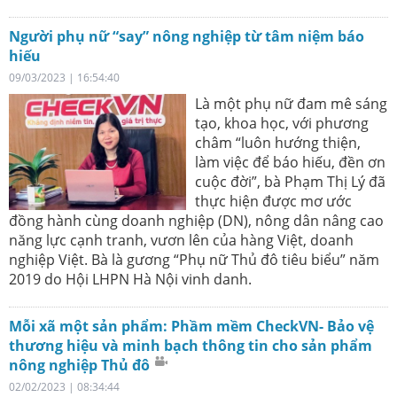
Người phụ nữ “say” nông nghiệp từ tâm niệm báo
hiếu
09/03/2023 | 16:54:40
Là một phụ nữ đam mê sáng
tạo, khoa học, với phương
châm “luôn hướng thiện,
làm việc để báo hiếu, đền ơn
cuộc đời”, bà Phạm Thị Lý đã
thực hiện được mơ ước
đồng hành cùng doanh nghiệp (DN), nông dân nâng cao
năng lực cạnh tranh, vươn lên của hàng Việt, doanh
nghiệp Việt. Bà là gương “Phụ nữ Thủ đô tiêu biểu” năm
2019 do Hội LHPN Hà Nội vinh danh.
Mỗi xã một sản phẩm: Phầm mềm CheckVN- Bảo vệ
thương hiệu và minh bạch thông tin cho sản phẩm
nông nghiệp Thủ đô
02/02/2023 | 08:34:44