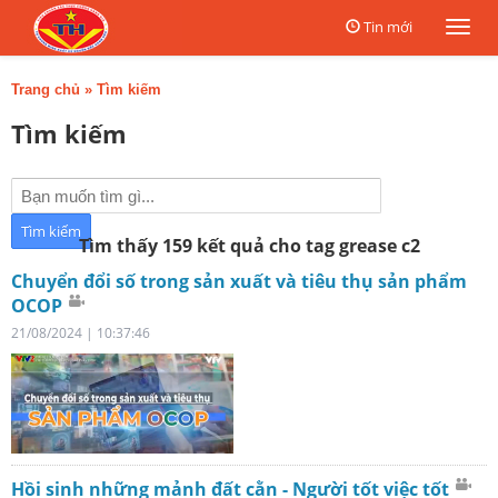
Tin mới
Togg
navi
Trang chủ
»
Tìm kiếm
Tìm kiếm
Tìm thấy 159 kết quả cho tag grease c2
Chuyển đổi số trong sản xuất và tiêu thụ sản phẩm
OCOP
21/08/2024 | 10:37:46
Hồi sinh những mảnh đất cằn - Người tốt việc tốt