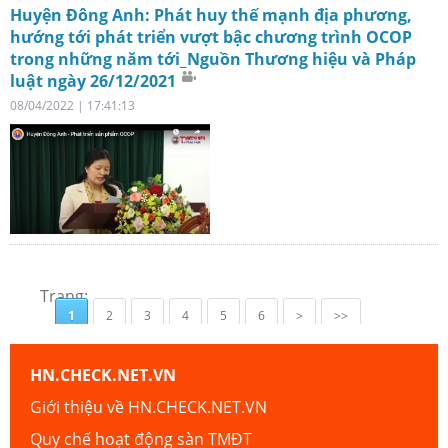
Huyện Đông Anh: Phát huy thế mạnh địa phương,
hướng tới phát triển vượt bậc chương trình OCOP
trong những năm tới_Nguồn Thương hiệu và Pháp
luật ngày 26/12/2021
08/04/2022 | 17:41:13
Trang:
1
2
3
4
5
6
>
>>
HN.CHECK.NET.VN
Giới thiệu về HN.CHECK.NET.VN
Quy chế hoạt động sàn TMĐT