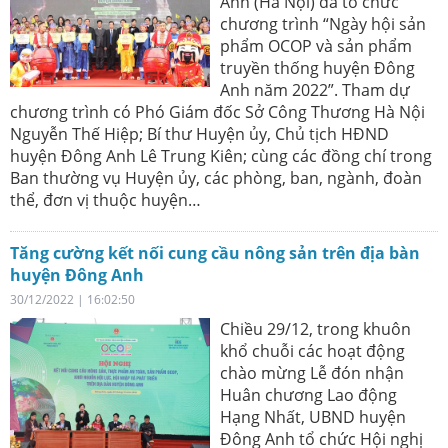
Anh (Hà Nội) đã tổ chức
chương trình “Ngày hội sản
phẩm OCOP và sản phẩm
truyền thống huyện Đông
Anh năm 2022”. Tham dự
chương trình có Phó Giám đốc Sở Công Thương Hà Nội
Nguyễn Thế Hiệp; Bí thư Huyện ủy, Chủ tịch HĐND
huyện Đông Anh Lê Trung Kiên; cùng các đồng chí trong
Ban thường vụ Huyện ủy, các phòng, ban, ngành, đoàn
thể, đơn vị thuộc huyện…
Tăng cường kết nối cung cầu nông sản trên địa bàn
huyện Đông Anh
30/12/2022 | 16:02:50
Chiều 29/12, trong khuôn
khổ chuỗi các hoạt động
chào mừng Lễ đón nhận
Huân chương Lao động
Hạng Nhất, UBND huyện
Đông Anh tổ chức Hội nghị