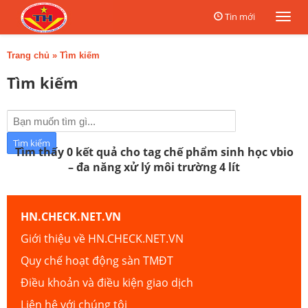
Tin mới
Togg
navi
Trang chủ
»
Tìm kiếm
Tìm kiếm
Tìm thấy 0 kết quả cho tag chế phẩm sinh học vbio
– đa năng xử lý môi trường 4 lít
HN.CHECK.NET.VN
Giới thiệu về HN.CHECK.NET.VN
Quy chế hoạt động sàn TMĐT
Điều khoản và điều kiện giao dịch
Liên hệ với chúng tôi