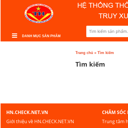
DANH MỤC SẢN PHẨM
Trang chủ
»
Tìm kiếm
Tìm kiếm
HN.CHECK.NET.VN
CHĂM SÓC
Giới thiệu về HN.CHECK.NET.VN
Trung tâm h