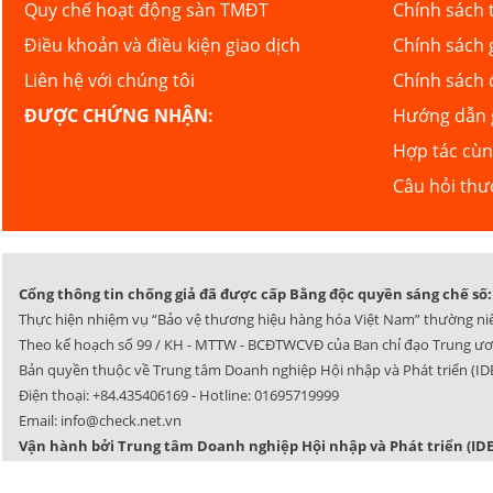
Quy chế hoạt động sàn TMĐT
Chính sách 
Điều khoản và điều kiện giao dịch
Chính sách 
Liên hệ với chúng tôi
Chính sách 
ĐƯỢC CHỨNG NHẬN:
Hướng dẫn g
Hợp tác cù
Câu hỏi th
Cổng thông tin chống giả đã được cấp Bằng độc quyền sáng chế số: 
Thực hiện nhiệm vụ “Bảo vệ thương hiệu hàng hóa Việt Nam” thường ni
Theo kế hoạch số 99 / KH - MTTW - BCĐTWCVĐ của Ban chỉ đạo Trung ươ
Bản quyền thuộc về Trung tâm Doanh nghiệp Hội nhập và Phát triển (IDE
Điện thoại:
+84.435406169
- Hotline:
01695719999
Email:
info@check.net.vn
Vận hành bởi Trung tâm Doanh nghiệp Hội nhập và Phát triển (IDE