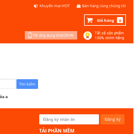
Khuyến mại HOT
Bán hàng cùng chúng tôi
Giỏ hàng
0
ỏa a
TẢI PHẦN MỀM