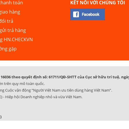
thanh toán
KẾT NỐI VỚI CHÚNG TÔI
giao hàng
đổi trả
ửi trả hàng
ng HN.CHECKVN
ường gặp
16036 theo quyết định số: 61711/QĐ-SHTT của Cục sở hữu trí tuệ, ngày
ên trên quy mô toàn quốc.
ng Cuộc vận động “Người Việt Nam ưu tiên dùng hàng Việt Nam”.
) - Hiệp hội Doanh nghiệp nhỏ và vừa Việt Nam.
)