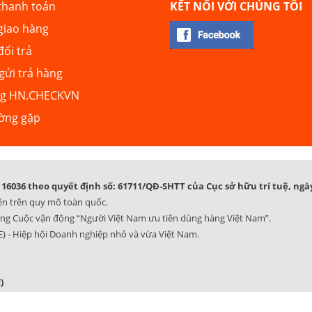
thanh toán
KẾT NỐI VỚI CHÚNG TÔI
giao hàng
đổi trả
ửi trả hàng
ng HN.CHECKVN
ường gặp
16036 theo quyết định số: 61711/QĐ-SHTT của Cục sở hữu trí tuệ, ngày
ên trên quy mô toàn quốc.
ng Cuộc vận động “Người Việt Nam ưu tiên dùng hàng Việt Nam”.
) - Hiệp hội Doanh nghiệp nhỏ và vừa Việt Nam.
)