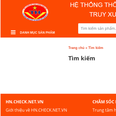
DANH MỤC SẢN PHẨM
Trang chủ
»
Tìm kiếm
Tìm kiếm
HN.CHECK.NET.VN
CHĂM SÓC
Giới thiệu về HN.CHECK.NET.VN
Trung tâm h