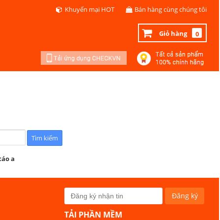
Khuyến mại HOT
Bán hàng cùng chúng tôi
Giỏ hàng
0
táo a
TẢI PHẦN MỀM