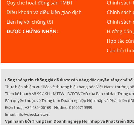
Quy chế hoạt động sàn TMĐT
Chính sách 
Điều khoản và điều kiện giao dịch
Chính sách 
Liên hệ với chúng tôi
Chính sách 
ĐƯỢC CHỨNG NHẬN:
Hướng dẫn g
Hợp tác cù
Câu hỏi th
Cổng thông tin chống giả đã được cấp Bằng độc quyền sáng chế số: 
Thực hiện nhiệm vụ “Bảo vệ thương hiệu hàng hóa Việt Nam” thường ni
Theo kế hoạch số 99 / KH - MTTW - BCĐTWCVĐ của Ban chỉ đạo Trung ươ
Bản quyền thuộc về Trung tâm Doanh nghiệp Hội nhập và Phát triển (IDE
Điện thoại:
+84.435406169
- Hotline:
01695719999
Email:
info@check.net.vn
Vận hành bởi Trung tâm Doanh nghiệp Hội nhập và Phát triển (IDE