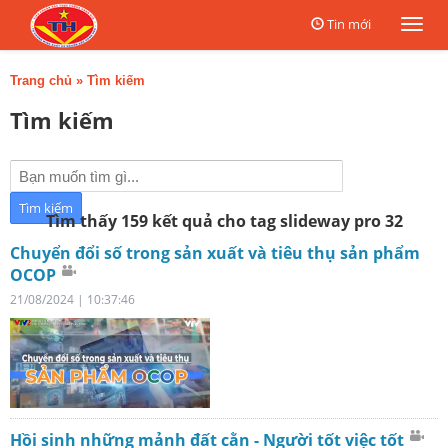
Tin mới
Togg
navi
Trang chủ
»
Tìm kiếm
Tìm kiếm
Tìm thấy 159 kết quả cho tag slideway pro 32
Chuyển đổi số trong sản xuất và tiêu thụ sản phẩm
OCOP
21/08/2024 | 10:37:46
Hồi sinh những mảnh đất cằn - Người tốt việc tốt