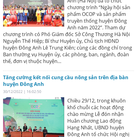
Anh (Hà Nội) đã tổ chức
chương trình “Ngày hội sản
phẩm OCOP và sản phẩm
truyền thống huyện Đông
Anh năm 2022”. Tham dự
chương trình có Phó Giám đốc Sở Công Thương Hà Nội
Nguyễn Thế Hiệp; Bí thư Huyện ủy, Chủ tịch HĐND
huyện Đông Anh Lê Trung Kiên; cùng các đồng chí trong
Ban thường vụ Huyện ủy, các phòng, ban, ngành, đoàn
thể, đơn vị thuộc huyện…
Tăng cường kết nối cung cầu nông sản trên địa bàn
huyện Đông Anh
30/12/2022 | 16:02:50
Chiều 29/12, trong khuôn
khổ chuỗi các hoạt động
chào mừng Lễ đón nhận
Huân chương Lao động
Hạng Nhất, UBND huyện
Đông Anh tổ chức Hội nghị