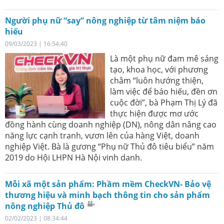
Người phụ nữ “say” nông nghiệp từ tâm niệm báo
hiếu
09/03/2023 | 16:54:40
Là một phụ nữ đam mê sáng
tạo, khoa học, với phương
châm “luôn hướng thiện,
làm việc để báo hiếu, đền ơn
cuộc đời”, bà Phạm Thị Lý đã
thực hiện được mơ ước
đồng hành cùng doanh nghiệp (DN), nông dân nâng cao
năng lực cạnh tranh, vươn lên của hàng Việt, doanh
nghiệp Việt. Bà là gương “Phụ nữ Thủ đô tiêu biểu” năm
2019 do Hội LHPN Hà Nội vinh danh.
Mỗi xã một sản phẩm: Phầm mềm CheckVN- Bảo vệ
thương hiệu và minh bạch thông tin cho sản phẩm
nông nghiệp Thủ đô
02/02/2023 | 08:34:44