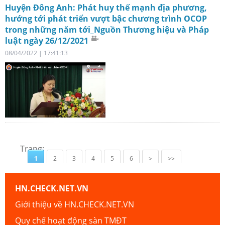
Huyện Đông Anh: Phát huy thế mạnh địa phương,
hướng tới phát triển vượt bậc chương trình OCOP
trong những năm tới_Nguồn Thương hiệu và Pháp
luật ngày 26/12/2021
08/04/2022 | 17:41:13
Trang:
1
2
3
4
5
6
>
>>
HN.CHECK.NET.VN
Giới thiệu về HN.CHECK.NET.VN
Quy chế hoạt động sàn TMĐT