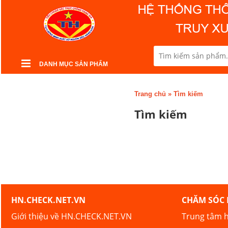
DANH MỤC SẢN PHẨM
Trang chủ
»
Tìm kiếm
Tìm kiếm
HN.CHECK.NET.VN
CHĂM SÓC
Giới thiệu về HN.CHECK.NET.VN
Trung tâm h