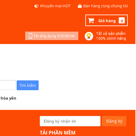
Khuyến mại HOT
Bán hàng cùng chúng tôi
Giỏ hàng
0
 hòa yên
TẢI PHẦN MỀM