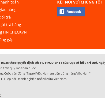
thanh toán
KẾT NỐI VỚI CHÚNG TÔI
giao hàng
đổi trả
ửi trả hàng
ng HN.CHECKVN
ường gặp
16036 theo quyết định số: 61711/QĐ-SHTT của Cục sở hữu trí tuệ, ngày
ên trên quy mô toàn quốc.
ng Cuộc vận động “Người Việt Nam ưu tiên dùng hàng Việt Nam”.
) - Hiệp hội Doanh nghiệp nhỏ và vừa Việt Nam.
)