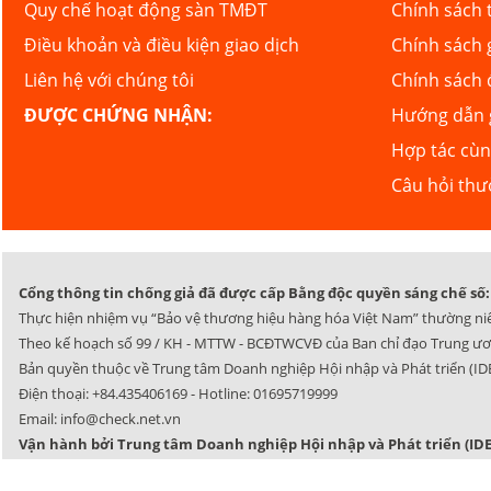
Quy chế hoạt động sàn TMĐT
Chính sách 
Điều khoản và điều kiện giao dịch
Chính sách 
Liên hệ với chúng tôi
Chính sách 
ĐƯỢC CHỨNG NHẬN:
Hướng dẫn g
Hợp tác cù
Câu hỏi th
Cổng thông tin chống giả đã được cấp Bằng độc quyền sáng chế số: 
Thực hiện nhiệm vụ “Bảo vệ thương hiệu hàng hóa Việt Nam” thường ni
Theo kế hoạch số 99 / KH - MTTW - BCĐTWCVĐ của Ban chỉ đạo Trung ươ
Bản quyền thuộc về Trung tâm Doanh nghiệp Hội nhập và Phát triển (IDE
Điện thoại:
+84.435406169
- Hotline:
01695719999
Email:
info@check.net.vn
Vận hành bởi Trung tâm Doanh nghiệp Hội nhập và Phát triển (IDE