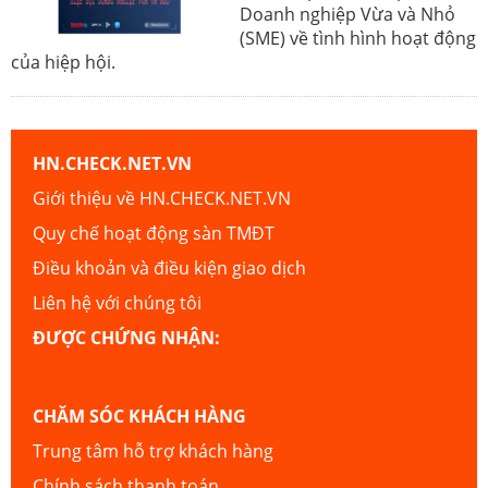
Doanh nghiệp Vừa và Nhỏ
(SME) về tình hình hoạt động
của hiệp hội.
HN.CHECK.NET.VN
Giới thiệu về HN.CHECK.NET.VN
Quy chế hoạt động sàn TMĐT
Điều khoản và điều kiện giao dịch
Liên hệ với chúng tôi
ĐƯỢC CHỨNG NHẬN:
CHĂM SÓC KHÁCH HÀNG
Trung tâm hỗ trợ khách hàng
Chính sách thanh toán