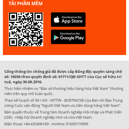
TẢI PHẦN MỀM
Cổng thông tin chống giả đã được cấp Bằng độc quyền sáng chế
số: 16036 theo quyết định số: 61711/QĐ-SHTT của Cục sở hữu trí
tuệ, ngày 30.09.2016.
Thực hiện nhiệm vụ “Bảo vệ thương hiệu hàng hóa Việt Nam” thường
niên trên quy mô toàn quốc.
Theo kế hoạch số 99 / KH - MTTW - BCĐTWCVĐ của Ban chỉ đạo Trung
ương Cuộc vận động “Người Việt Nam ưu tiên dùng hàng Việt Nam”.
Bản quyền thuộc về Trung tâm Doanh nghiệp Hội nhập và Phát triển
(IDE) - Hiệp hội Doanh nghiệp nhỏ và vừa Việt Nam.
Điện thoại:
+84.435406169
- Hotline:
01695719999