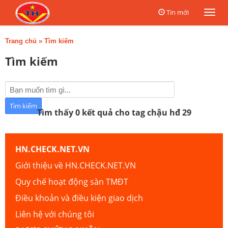
Tin mới
Togg
navi
Trang chủ
»
Tìm kiếm
Tìm kiếm
Tìm thấy 0 kết quả cho tag chậu hđ 29
HN.CHECK.NET.VN
Giới thiệu về HN.CHECK.NET.VN
Quy chế hoạt động sàn TMĐT
Điều khoản và điều kiện giao dịch
Liên hệ với chúng tôi