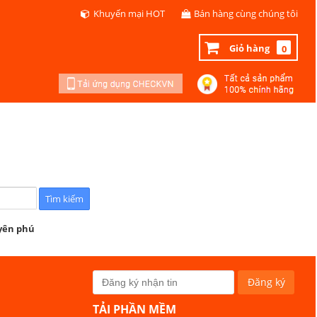
Khuyến mại HOT
Bán hàng cùng chúng tôi
Giỏ hàng
0
 yên phú
TẢI PHẦN MỀM