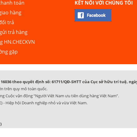
thanh toán
KẾT NỐI VỚI CHÚNG TÔI
giao hàng
đổi trả
ửi trả hàng
ng HN.CHECKVN
ường gặp
16036 theo quyết định số: 61711/QĐ-SHTT của Cục sở hữu trí tuệ, ngày
ên trên quy mô toàn quốc.
ng Cuộc vận động “Người Việt Nam ưu tiên dùng hàng Việt Nam”.
) - Hiệp hội Doanh nghiệp nhỏ và vừa Việt Nam.
)