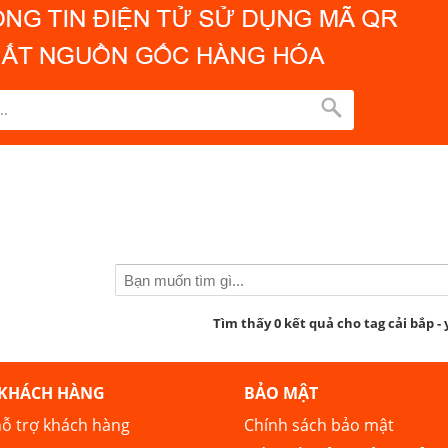
Tìm thấy 0 kết quả cho tag cải bắp -
 KHÁCH HÀNG
BẢO MẬT
ỗ trợ khách hàng
Chính sách bảo mật