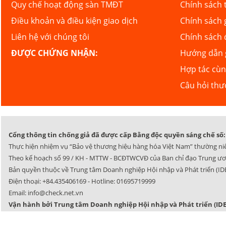
Quy chế hoạt động sàn TMĐT
Chính sách 
Điều khoản và điều kiện giao dịch
Chính sách 
Liên hệ với chúng tôi
Chính sách 
ĐƯỢC CHỨNG NHẬN:
Hướng dẫn g
Hợp tác cù
Câu hỏi th
Cổng thông tin chống giả đã được cấp Bằng độc quyền sáng chế số: 
Thực hiện nhiệm vụ “Bảo vệ thương hiệu hàng hóa Việt Nam” thường ni
Theo kế hoạch số 99 / KH - MTTW - BCĐTWCVĐ của Ban chỉ đạo Trung ươ
Bản quyền thuộc về Trung tâm Doanh nghiệp Hội nhập và Phát triển (IDE
Điện thoại:
+84.435406169
- Hotline:
01695719999
Email:
info@check.net.vn
Vận hành bởi Trung tâm Doanh nghiệp Hội nhập và Phát triển (IDE