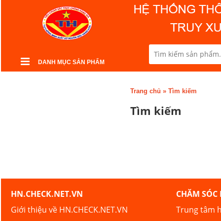
DANH MỤC SẢN PHẨM
Trang chủ
»
Tìm kiếm
Tìm kiếm
HN.CHECK.NET.VN
CHĂM SÓC
Giới thiệu về HN.CHECK.NET.VN
Trung tâm h