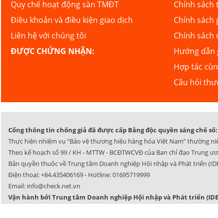
Quy chế hoạt động sàn TMĐT
Chính sách 
Điều khoản và điều kiện giao dịch
Chính sách 
Liên hệ với chúng tôi
Chính sách 
ĐƯỢC CHỨNG NHẬN:
Hướng dẫn g
Hợp tác cù
Câu hỏi th
Cổng thông tin chống giả đã được cấp Bằng độc quyền sáng chế số: 
Thực hiện nhiệm vụ “Bảo vệ thương hiệu hàng hóa Việt Nam” thường ni
Theo kế hoạch số 99 / KH - MTTW - BCĐTWCVĐ của Ban chỉ đạo Trung ươ
Bản quyền thuộc về Trung tâm Doanh nghiệp Hội nhập và Phát triển (IDE
Điện thoại:
+84.435406169
- Hotline:
01695719999
Email:
info@check.net.vn
Vận hành bởi Trung tâm Doanh nghiệp Hội nhập và Phát triển (IDE