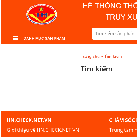
DANH MỤC SẢN PHẨM
Trang chủ
»
Tìm kiếm
Tìm kiếm
HN.CHECK.NET.VN
CHĂM SÓC
Giới thiệu về HN.CHECK.NET.VN
Trung tâm h