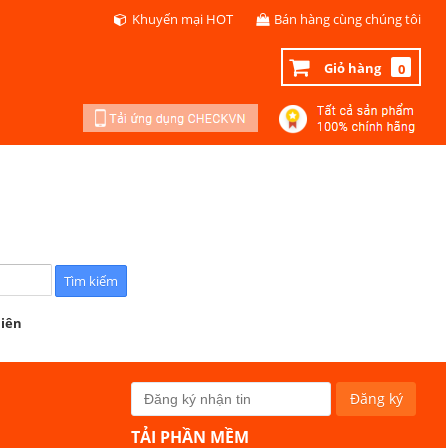
Khuyến mại HOT
Bán hàng cùng chúng tôi
Giỏ hàng
0
hiên
TẢI PHẦN MỀM