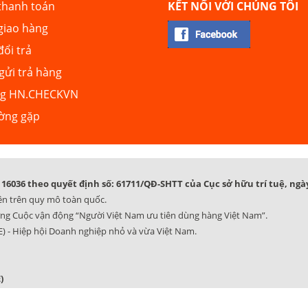
thanh toán
KẾT NỐI VỚI CHÚNG TÔI
giao hàng
đổi trả
ửi trả hàng
ng HN.CHECKVN
ường gặp
16036 theo quyết định số: 61711/QĐ-SHTT của Cục sở hữu trí tuệ, ngày
ên trên quy mô toàn quốc.
ng Cuộc vận động “Người Việt Nam ưu tiên dùng hàng Việt Nam”.
) - Hiệp hội Doanh nghiệp nhỏ và vừa Việt Nam.
)